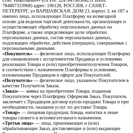
Олег Николаевич» (ОГРН: 324784700304231 ИНН:
784807333968) адрес: 196128, РОССИЯ, г САНКТ-
ПЕТЕРБУРГ, ул ВАРШАВСКАЯ, ДОМ 23, корпус 3, кв 187 а
именно лицо, использующее Платформу на возмездной
основе для ведения торговой деятельности, организующее и
осуществляющее обработку персональных данных на
Платформе, а также определяющее цели обработки
персональных данных, состав персональных данных,
подлежащих обработке, действия (операции), совершаемые с
персональными данными.
«Покупатель»
— физическое лицо, использующее Платформу
для ознакомления с ассортиментом Продавца и условиями
реализации Товара и (или) приобретения/получения Товаров,
в соответствии с назначением Платформы и условиями,
изложенными Продавцом в оферте для Покупателей.
«Получатель»
— физическое лицо, указанное Покупателем в
качестве Получателя Заказа.
«Заказ»
— заявка на приобретение Товара, поданная
Покупателем через Платформу. Оформляя Заказ, Покупатель
заключает с Продавцом договор купли-продажи Товара и при
необходимости, оказания услуг по доставке Товара.
«Товар»
— пищевая продукция, блюда, напитки и иные
товары схожего и вспомогательного назначения.
«Третьи лица»
— лица, принимающие и (или)
обрабатывающие Заказ, доставляющие и (или) выдающие